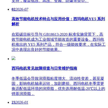
支持，覆盖低压、高压、变频、防爆等类型。
02
2026-07
高效节能电机技术特点与应用价值：西玛电机YE5 系列
解析
在双碳目标引导与 GB18613-2020 标准实施背景下，高
效节能电机成为工业领域节能改造的重要设备。西玛电
机推出的 YE5 系列产品，符合一级能效要求，在实际工
况中表现出良好的节能效果。
西玛电机常见故障排查与日常维护指南
冬季低温会导致润滑脂粘度增大、流动性变差，甚至凝
固，影响电机轴承运转，加剧磨损。西玛电机冬季需更
换适配低温环境的润滑脂，优先选用耐低温-20℃以上的
锂基润滑脂，
23
2026-01