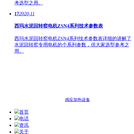
考选型之用。
17
2020-11
西玛水泥回转窑电机ZSN4系列技术参数表
西玛水泥回转窑电机ZSN4系列技术参数表详细的讲解了
水泥回转窑专用电机的个系列参数，供大家选型参考之
用。
西安泰富西玛电机
西安市明光路与凤城十路交口西玛电
热门搜索：西玛机电 西安西玛机电 泰富西玛
友情链接：
感应加热设备
首页
电话
资讯
关于