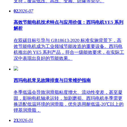
支持，覆盖低压、高压、变频、防爆等类型。
02
2026-07
高效节能电机技术特点与应用价值：西玛电机YE5 系列
解析
在双碳目标引导与 GB18613-2020 标准实施背景下，高
效节能电机成为工业领域节能改造的重要设备。西玛电
机推出的 YE5 系列产品，符合一级能效要求，在实际工
况中表现出良好的节能效果。
西玛电机常见故障排查与日常维护指南
冬季低温会导致润滑脂粘度增大、流动性变差，甚至凝
固，影响电机轴承运转，加剧磨损。西玛电机冬季需更
换适配低温环境的润滑脂，优先选用耐低温-20℃以上的
锂基润滑脂，
23
2026-01