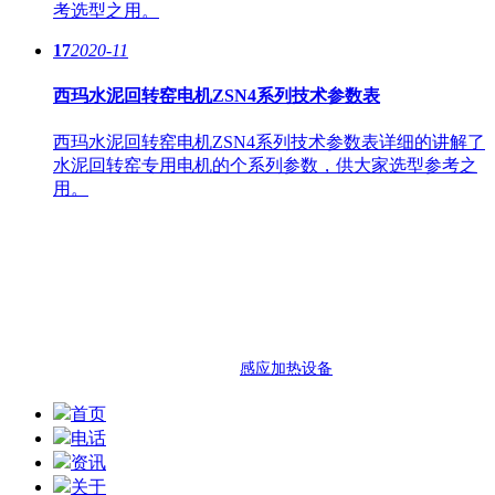
考选型之用。
17
2020-11
西玛水泥回转窑电机ZSN4系列技术参数表
西玛水泥回转窑电机ZSN4系列技术参数表详细的讲解了
水泥回转窑专用电机的个系列参数，供大家选型参考之
用。
西安泰富西玛电机
西安市明光路与凤城十路交口西玛电
热门搜索：西玛机电 西安西玛机电 泰富西玛
友情链接：
感应加热设备
首页
电话
资讯
关于